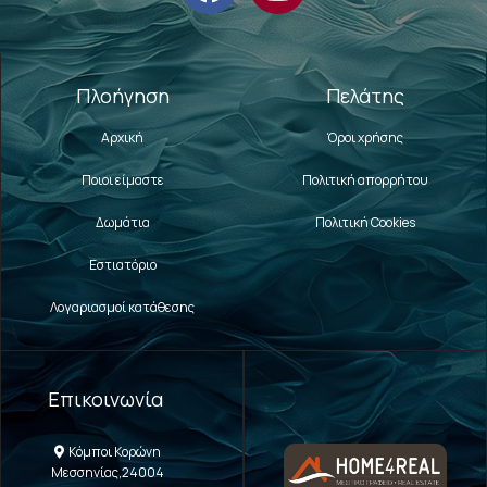
Πλοήγηση
Πελάτης
Αρχική
Όροι χρήσης
Ποιοι είμαστε
Πολιτική απορρήτου
Δωμάτια
Πολιτική Cookies
Εστιατόριο
Λογαριασμοί κατάθεσης
Επικοινωνία
Κόμποι Κορώνη
Μεσσηνίας,24004